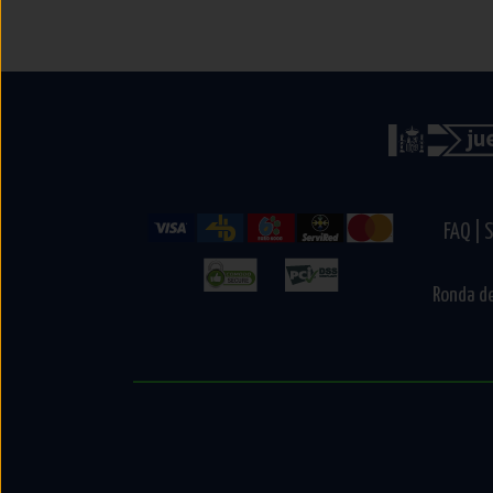
FAQ |
S
Ronda de