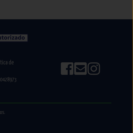
ítica de
610428973
os.