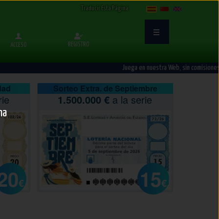
Select Language
▼
Traducir Esta Página
REGISTRO
ACCESO
Juega en nuestra Web, sin comisiones
dad
Sorteo Extra. de Septiembre
rie
1.500.000 €
a la serie
na
20
15
€
€