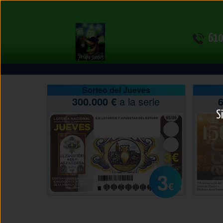
610
Sorteo del Jueves
300.000 €
a la serie
6
S
3
€