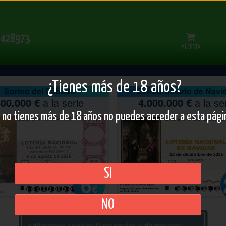
428973
MI CESTA
¿Tienes más de 18 años?
Sorteo del Sábado
Extraordinario de Navi
00.000 €
a la serie
4.000.000 €
a la se
i no tienes más de 18 años no puedes acceder a esta pági
SI
6
€
NO
Utilizamos cookies funcionales y de terceros