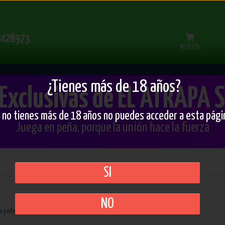
428973
MI CESTA
¿Tienes más de 18 años?
Exclusivas de EL ATRAPA
i no tienes más de 18 años no puedes acceder a esta pági
Juega en peña, porque la unión hace la fuerza
SI
NO
a peña y puedas promocionarla y venderla desde esta web.