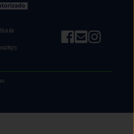
ítica de
610428973
os.