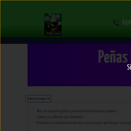
Participa
610
en
Nuestras
Peñas 
Peñas
S
Nos encantan las peñas, porque la unión hace los premios.
Llama o escríbenos y te contamos.
Ponemos a tu disposición muchos recursos para que tengas tu propi