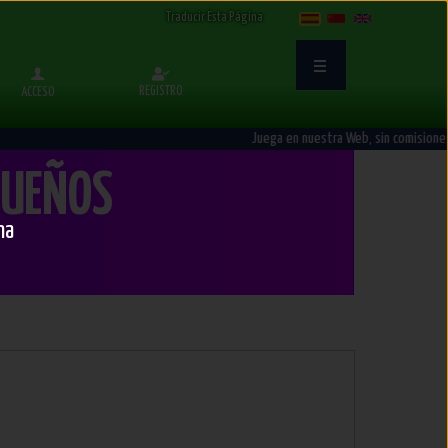
Select Language
▼
Traducir Esta Página
REGISTRO
ACCESO
Juega en nuestra Web, sin comisiones
 SUEÑOS
na