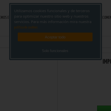
Utilizamos cookies funcionales y de terceros
para optimizar nuestro sitio web y nuestros
EMOS ENCONTRADO ESTOS DECIMOS PERO ÉCHALE UN OJO A ESTOS QUE TE RECOM
servicios. Para más información mira nuestra
politica de cookies
Aceptar todo
Solo funcionales
IMP