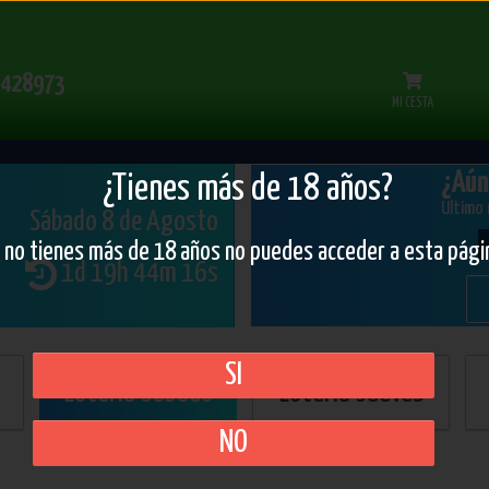
428973
MI CESTA
¿Aún
¿Tienes más de 18 años?
Último
Sábado 8 de Agosto
i no tienes más de 18 años no puedes acceder a esta pági
1d 19h 44m 15s
SI
Lotería Sábado
Lotería Jueves
NO