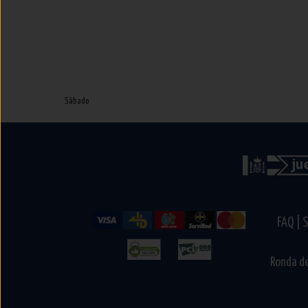
Sábado
FAQ |
S
Ronda de