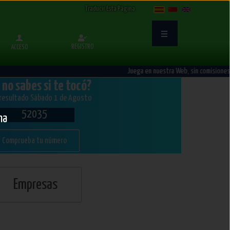
Select Language
▼
Traducir Esta Página
REGISTRO
ACCESO
Juega en nuestra Web, sin comisiones
 no sabes si te tocó?
 resultado Sábado 1 de Agosto
52035
na
Comprueba tu número
Empresas