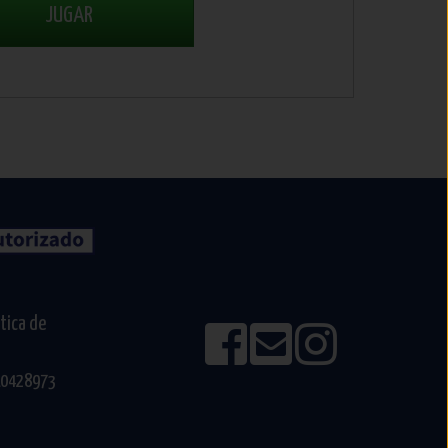
JUGAR
ítica de
610428973