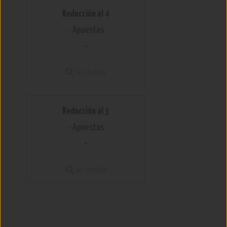
Reducción al 4
- Apuestas
-
Ver detalle
Reducción al 3
- Apuestas
-
Ver detalle