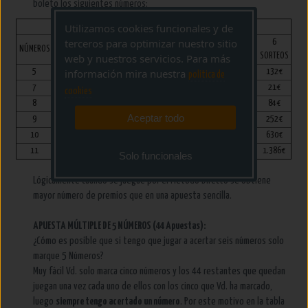
boleto los siguientes números:
Utilizamos cookies funcionales y de
IMPORTE SEGÚN SORTEOS JUGADOS
terceros para optimizar nuestro sitio
1
2
3
4
5
6
NÚMEROS
APUESTAS
web y nuestros servicios. Para más
SORTEO
SORTEOS
SORTEOS
SORTEOS
SORTEOS
SORTEOS
información mira nuestra
5
44
22€
44€
66€
88€
110€
132€
politica de
7
7
3,50€
7€
10,50€
14€
17,50€
21€
cookies
8
28
14€
28€
42€
56€
70€
84€
Aceptar todo
9
84
42€
84€
126€
168€
210€
252€
10
210
105€
210€
315€
420€
525€
630€
11
462
231€
462€
693€
924€
1.155€
1.386€
Solo funcionales
Lógicamente cuando se juegue por el Método Directo se obtiene
mayor número de premios que en una apuesta sencilla.
APUESTA MÚLTIPLE DE 5 NÚMEROS (44 Apuestas):
¿Cómo es posible que si tengo que jugar a acertar seis números solo
marque 5 Números?
Muy fácil Vd. solo marca cinco números y los 44 restantes que quedan
juegan una vez cada uno de ellos con los cinco que Vd. ha marcado,
luego
siempre tengo acertado un número
. Por este motivo en la tabla