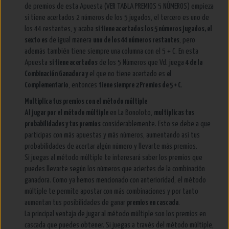
de premios de esta Apuesta (VER TABLA PREMIOS 5 NÚMEROS) empieza
si tiene acertados 2 números de los 5 jugados, el tercero es uno de
los 44 restantes, y acaba
si tiene acertados los 5 números jugados, el
sexto es
de igual manera
uno de los 44 números restantes
, pero
además también tiene siempre una columna con el 5 + C. En esta
Apuesta
si tiene acertados
de los 5 Números que Vd. juega
4 de la
Combinación Ganadora y
el que no tiene acertado es
el
Complementario
, entonces
tiene siempre 2 Premios de 5 + C
.
Multiplica tus premios con el método múltiple
Al jugar por el método múltiple
en La Bonoloto,
multiplicas tus
probabilidades y tus premios
considerablemente. Esto se debe a que
participas con más apuestas y más números, aumentando así tus
probabilidades de acertar algún número y llevarte más premios.
Si juegas al método múltiple te interesará saber los premios que
puedes llevarte según los números que aciertes de la combinación
ganadora. Como ya hemos mencionado con anterioridad, el método
múltiple te permite apostar con más combinaciones y por tanto
aumentan tus posibilidades de ganar
premios en cascada
.
La principal ventaja de jugar al método múltiple son los premios en
cascada que puedes obtener. Si juegas a través del método múltiple,