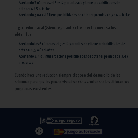
Acertando 5 números, el 3 está garantizado y tiene probabilidades de
obtener 4 ó 5 aciertos
Acertando 3 o 4 está tiene posibilidades de obtener premios de 3 o 4 aciertos
Jugar reducidas al 3 siempre garantiza tre aciertos menos a los
obtenidos:
Acertando los 6 números, el 3 está garantizado y tiene probabilidades de
obtener 4, 5 o 6 aciertos
Acertando 3, 4 o 5 números tiene posibilidades de obtener premios de 3, 4 o
5 aciertos
Cuando hace una reducción siempre dispone del desarrollo de las
columnas para que las pueda visualizar y/o escrutar con los diferentes
programas existentes.